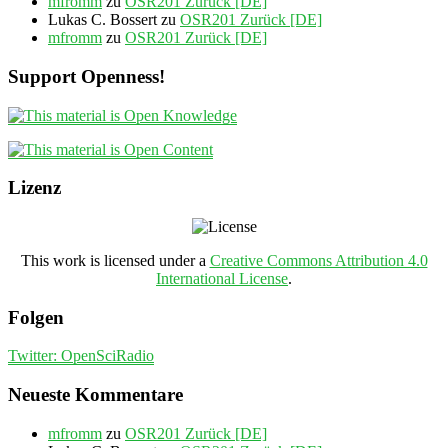
mfromm
zu
OSR201 Zurück [DE]
Lukas C. Bossert
zu
OSR201 Zurück [DE]
mfromm
zu
OSR201 Zurück [DE]
Support Openness!
Lizenz
This work is licensed under a
Creative Commons Attribution 4.0
International License
.
Folgen
Twitter: OpenSciRadio
Neueste Kommentare
mfromm
zu
OSR201 Zurück [DE]