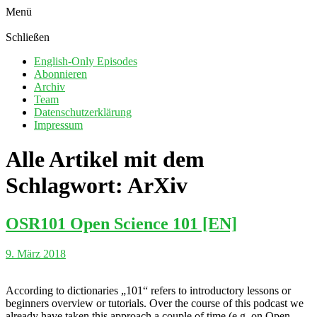
Menü
Schließen
English-Only Episodes
Abonnieren
Archiv
Team
Datenschutzerklärung
Impressum
Alle Artikel mit dem
Schlagwort:
ArXiv
OSR101 Open Science 101 [EN]
9. März 2018
According to dictionaries „101“ refers to introductory lessons or
beginners overview or tutorials. Over the course of this podcast we
already have taken this approach a couple of time (e.g. on Open