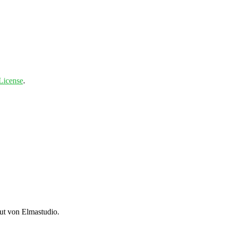
License
.
t von Elmastudio.