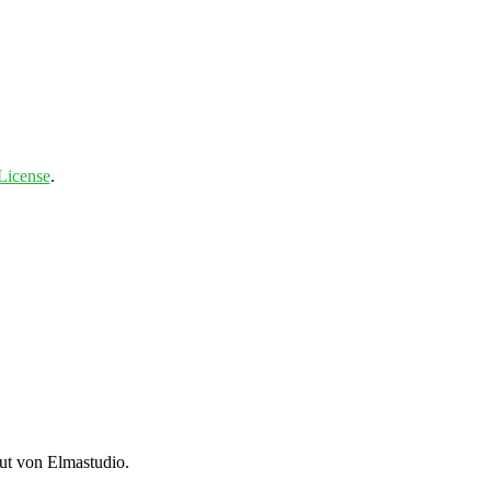
License
.
t von Elmastudio.