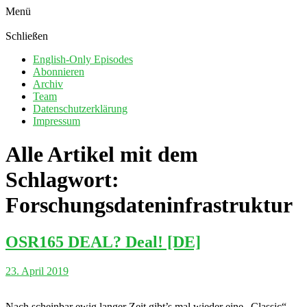
Menü
Schließen
English-Only Episodes
Abonnieren
Archiv
Team
Datenschutzerklärung
Impressum
Alle Artikel mit dem
Schlagwort:
Forschungsdateninfrastruktur
OSR165 DEAL? Deal! [DE]
23. April 2019
Nach scheinbar ewig langer Zeit gibt’s mal wieder eine „Classic“