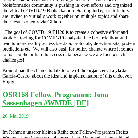
bioinformatics community is pushing its own efforts and organized
the virtual COVID-19 Biohackathon. Starting today, contributors
are invited to virtually work together on multiple topics and share
their results openly via Github.
„The goal of COVID-19-BH20 is to create a cohesive effort and
work on tooling for COVID-19 analysis. The biohackathon will
lead to more readily accessible data, protocols, detection kits, protein
predictions etc. We will also push for policy change where it comes
to non-public or hard to access data because we are facing such
challenges!“
Konrad had the chance to talk to one of the organizers, Leyla Jael
Garcia-Castro, about the idea and implementation of this endeavor.
Enjoy!
OSR168 Fellow-Programm: Jona
Sassenhagen #WMDE [DE]
20. Mai 2019
Im Rahmen unserer kleinen Reihe zum Fellow-Programm Freies
Wissen – dem Gemeinschaftsprojekt von Wikimedia Deutschland,