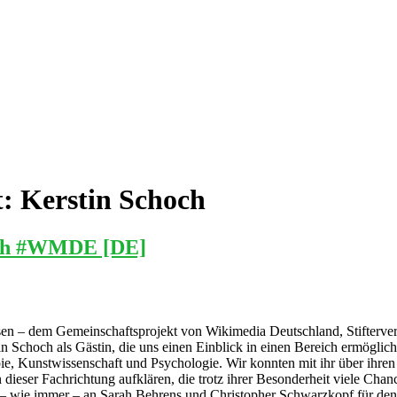
t:
Kerstin Schoch
och #WMDE [DE]
n – dem Gemeinschaftsprojekt von Wikimedia Deutschland, Stifterver
 Schoch als Gästin, die uns einen Einblick in einen Bereich ermöglicht,
rapie, Kunstwissenschaft und Psychologie. Wir konnten mit ihr über ih
 dieser Fachrichtung aufklären, die trotz ihrer Besonderheit viele Ch
h – wie immer – an Sarah Behrens und Christopher Schwarzkopf für den