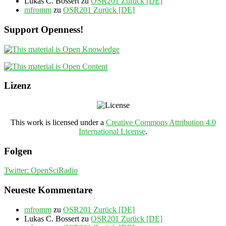
Lukas C. Bossert
zu
OSR201 Zurück [DE]
mfromm
zu
OSR201 Zurück [DE]
Support Openness!
Lizenz
This work is licensed under a
Creative Commons Attribution 4.0
International License
.
Folgen
Twitter: OpenSciRadio
Neueste Kommentare
mfromm
zu
OSR201 Zurück [DE]
Lukas C. Bossert
zu
OSR201 Zurück [DE]