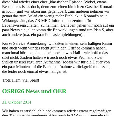
diese Mal wieder einer eher „klassische“ Episode. Wobei, etwas
Besonderes ist es doch, denn zum einen bin ich zu Gast bei Konrad
in Köln (und wir sitzen uns gegenüber), zum anderen nehmen wir
genau das zum Anlaß ein wenig mehr Einblick in Konrad’s neue
Wirkungsstätte, das ZB MED Informationszentrum für
Lebenswissenschaften, zu nehmen. Daneben gehen wir noch auf ein
paar News ein, allen voran die Entwicklungen rund um Plan S, aber
auch andere (u.a. ein paar Podcastempfehlungen).
Kurze Service-Anmerkung: wir saßen in einem sehr halligen Raum
und auch wenn wir das recht gut in den Griff bekommen haben,
manchmal hört man dann doch noch etwas Hall – wir hoffen das
stört nicht. Zudem hatten wir auch noch etwas Pech and zwei
Stellen unserer regulären Aufnahme, sodass wir für die Dauer von
ein paar Minuten auf die Backupaufnahme zurückgreifen mussten,
die leider noch einmal etwas halliger ist.
Trotz allem, viel Spaß!
OSR026 News und OER
31. Oktober 2014
Wir haben es tatsächlich hinbekommen wieder etwas regelmäßiger
den Termin wahrzunehmen. Aber auch in 2 Wochen sammeln sich