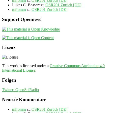
mfromm
zu
OSR201 Zurück [DE]
Lukas C. Bossert
zu
OSR201 Zurück [DE]
mfromm
zu
OSR201 Zurück [DE]
Support Openness!
Lizenz
This work is licensed under a
Creative Commons Attribution 4.0
International License
.
Folgen
Twitter: OpenSciRadio
Neueste Kommentare
mfromm
zu
OSR201 Zurück [DE]