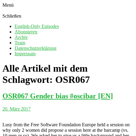
Menü
Schließen
English-Only Episodes
Abonnieren
Archiv
Team
Datenschutzerklärung
Impressum
Alle Artikel mit dem
Schlagwort:
OSR067
OSR067 Gender bias #oscibar [EN]
20. März 2017
Lusy from the Free Software Foundation Europe held a session on
why only 2 women did propose a session here at the barcamp (vs.
10 men or so). We asked her to give us a little background and her