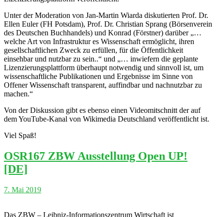
Unter der Moderation von Jan-Martin Wiarda diskutierten Prof. Dr.
Ellen Euler (FH Potsdam), Prof. Dr. Christian Sprang (Börsenverein
des Deutschen Buchhandels) und Konrad (Förstner) darüber „…
welche Art von Infrastruktur es Wissenschaft ermöglicht, ihren
gesellschaftlichen Zweck zu erfüllen, für die Öffentlichkeit
einsehbar und nutzbar zu sein..“ und „… inwiefern die geplante
Lizenzierungsplattform überhaupt notwendig und sinnvoll ist, um
wissenschaftliche Publikationen und Ergebnisse im Sinne von
Offener Wissenschaft transparent, auffindbar und nachnutzbar zu
machen.“
Von der Diskussion gibt es ebenso einen Videomitschnitt der auf
dem YouTube-Kanal von Wikimedia Deutschland veröffentlicht ist.
Viel Spaß!
OSR167 ZBW Ausstellung Open UP!
[DE]
7. Mai 2019
Das ZBW – Leibniz-Informationszentrum Wirtschaft ist