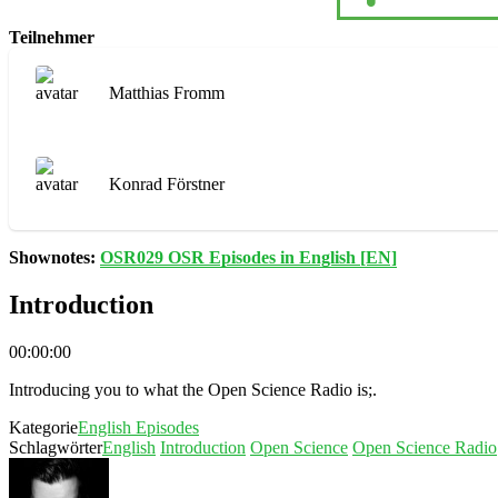
Teilnehmer
Matthias Fromm
Konrad Förstner
Shownotes:
OSR029 OSR Episodes in English [EN]
Introduction
00:00:00
Introducing you to what the Open Science Radio is;
.
Kategorie
English Episodes
Schlagwörter
English
Introduction
Open Science
Open Science Radio