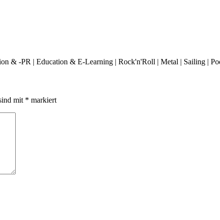
 & -PR | Education & E-Learning | Rock'n'Roll | Metal | Sailing | Podc
sind mit
*
markiert