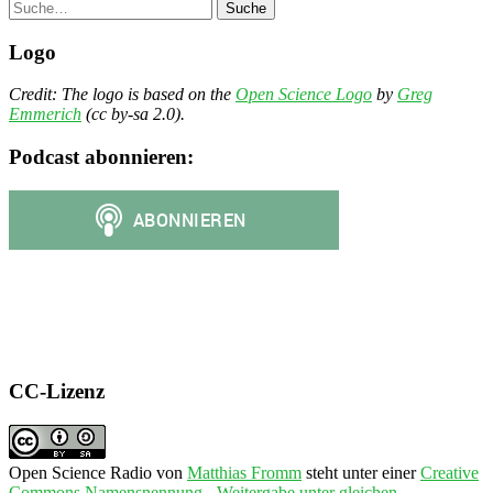
Suche
Logo
Credit: The logo is based on the
Open Science Logo
by
Greg
Emmerich
(cc by-sa 2.0).
Podcast abonnieren:
CC-Lizenz
Open Science Radio
von
Matthias Fromm
steht unter einer
Creative
Commons Namensnennung - Weitergabe unter gleichen