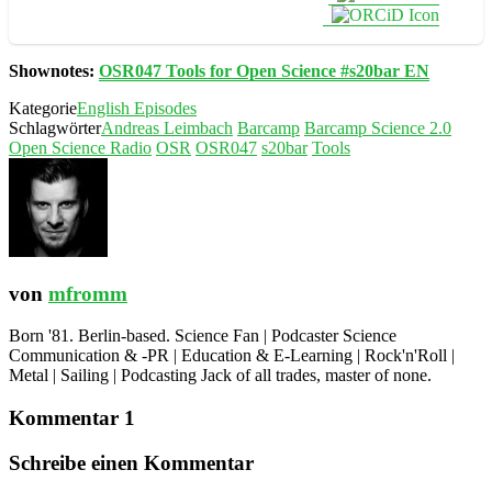
Shownotes:
OSR047 Tools for Open Science #s20bar EN
Kategorie
English Episodes
Schlagwörter
Andreas Leimbach
Barcamp
Barcamp Science 2.0
Open Science Radio
OSR
OSR047
s20bar
Tools
von
mfromm
Born '81. Berlin-based. Science Fan | Podcaster Science
Communication & -PR | Education & E-Learning | Rock'n'Roll |
Metal | Sailing | Podcasting Jack of all trades, master of none.
Kommentar 1
Schreibe einen Kommentar