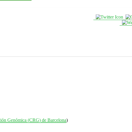
ción Genómica (CRG) de Barcelona
)