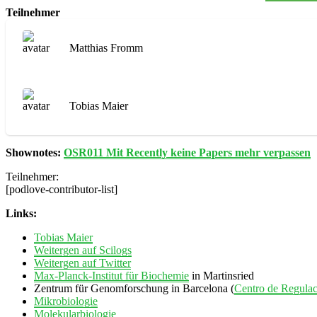
Teilnehmer
Matthias Fromm
Tobias Maier
Shownotes:
OSR011 Mit Recently keine Papers mehr verpassen
Teilnehmer:
[podlove-contributor-list]
Links:
Tobias Maier
Weitergen auf Scilogs
Weitergen auf Twitter
Max-Planck-Institut für Biochemie
in Martinsried
Zentrum für Genomforschung in Barcelona (
Centro de Regula
Mikrobiologie
Molekularbiologie