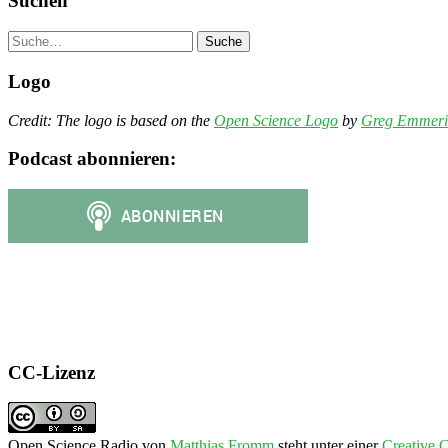
Suchen
Suche
Logo
Credit: The logo is based on the
Open Science Logo
by
Greg Emmeri
Podcast abonnieren:
CC-Lizenz
Open Science Radio
von
Matthias Fromm
steht unter einer
Creative 