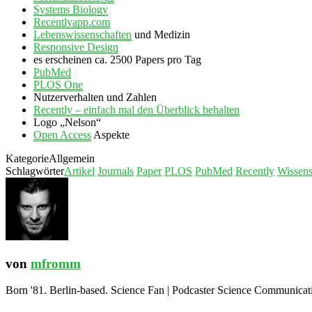
Systems Biology
Recentlyapp.com
Lebenswissenschaften
und Medizin
Responsive Design
es erscheinen ca. 2500 Papers pro Tag
PubMed
PLOS One
Nutzerverhalten und Zahlen
Recently – einfach mal den Überblick behalten
Logo „Nelson“
Open Access
Aspekte
Kategorie
Allgemein
Schlagwörter
Artikel
Journals
Paper
PLOS
PubMed
Recently
Wissens
von
mfromm
Born '81. Berlin-based. Science Fan | Podcaster Science Communication