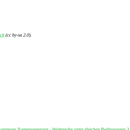
ch
(cc by-sa 2.0).
Commons Namensnennung - Weitergabe unter gleichen Bedingungen 3.