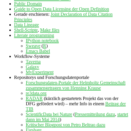
Public Domain
Guide to Open Data Licensing der Open Definition
Gerade erschienen:
Joint Declaration of Data Citation
Principles
Data Lineage
Shell-Scripte
,
Make files
Literate programming
IPython notebook
Sweave
(
R
)
Emacs Babel
Workflow-Systeme
Taverna
Galaxy
MyExperiment
Repositorys und Forschungsdatenportale
Forschungsdaten-Portale der Helmholtz Gemeinschaft
zusammengetragen von Henning Krause
re3data.org
RADAR
(kürzlich gestartetets Projekt das von der
DFG gefördert wird) – mehr Info in einem
Beitrag der
TIB
ScientificData bei Nature
(
Pressemitteilung dazu
,
startet
dann im Mai 2014
)
Kritischer Blogpost von Petro Beltrao dazu
Figshare