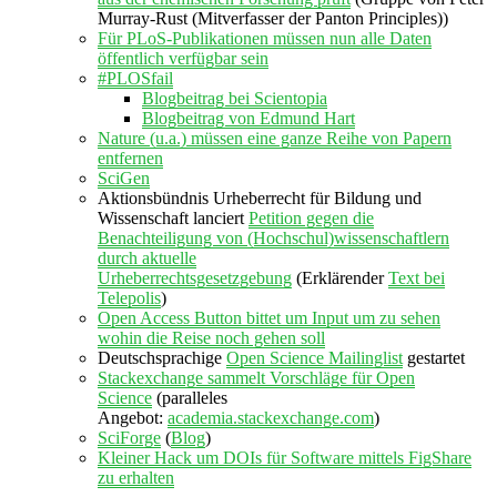
Murray-Rust (Mitverfasser der Panton Principles))
Für PLoS-Publikationen müssen nun alle Daten
öffentlich verfügbar sein
#PLOSfail
Blogbeitrag bei Scientopia
Blogbeitrag von Edmund Hart
Nature (u.a.) müssen eine ganze Reihe von Papern
entfernen
SciGen
Aktionsbündnis Urheberrecht für Bildung und
Wissenschaft lanciert
Petition gegen die
Benachteiligung von (Hochschul)wissenschaftlern
durch aktuelle
Urheberrechtsgesetzgebung
(Erklärender
Text bei
Telepolis
)
Open Access Button bittet um Input um zu sehen
wohin die Reise noch gehen soll
Deutschsprachige
Open Science Mailinglist
gestartet
Stackexchange sammelt Vorschläge für Open
Science
(paralleles
Angebot:
academia.stackexchange.com
)
SciForge
(
Blog
)
Kleiner Hack um DOIs für Software mittels FigShare
zu erhalten