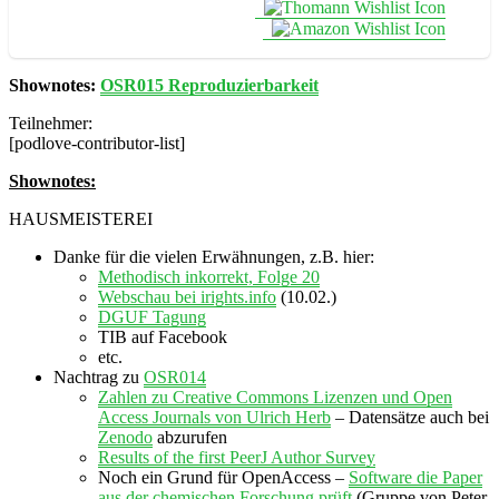
Shownotes:
OSR015 Reproduzierbarkeit
Teilnehmer:
[podlove-contributor-list]
Shownotes:
HAUSMEISTEREI
Danke für die vielen Erwähnungen, z.B. hier:
Methodisch inkorrekt, Folge 20
Webschau bei irights.info
(10.02.)
DGUF Tagung
TIB auf Facebook
etc.
Nachtrag zu
OSR014
Zahlen zu Creative Commons Lizenzen und Open
Access Journals von Ulrich Herb
– Datensätze auch bei
Zenodo
abzurufen
Results of the first PeerJ Author Survey
Noch ein Grund für OpenAccess –
Software die Paper
aus der chemischen Forschung prüft
(Gruppe von Peter