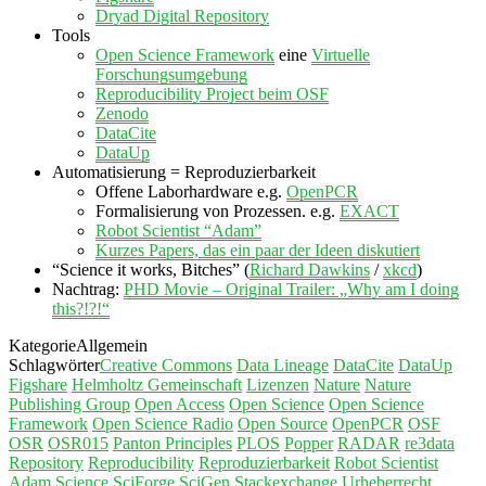
Dryad Digital Repository
Tools
Open Science Framework
eine
Virtuelle
Forschungsumgebung
Reproducibility Project beim OSF
Zenodo
DataCite
DataUp
Automatisierung = Reproduzierbarkeit
Offene Laborhardware e.g.
OpenPCR
Formalisierung von Prozessen. e.g.
EXACT
Robot Scientist “Adam”
Kurzes Papers, das ein paar der Ideen diskutiert
“Science it works, Bitches” (
Richard Dawkins
/
xkcd
)
Nachtrag:
PHD Movie – Original Trailer: „Why am I doing
this?!?!“
Kategorie
Allgemein
Schlagwörter
Creative Commons
Data Lineage
DataCite
DataUp
Figshare
Helmholtz Gemeinschaft
Lizenzen
Nature
Nature
Publishing Group
Open Access
Open Science
Open Science
Framework
Open Science Radio
Open Source
OpenPCR
OSF
OSR
OSR015
Panton Principles
PLOS
Popper
RADAR
re3data
Repository
Reproducibility
Reproduzierbarkeit
Robot Scientist
Adam
Science
SciForge
SciGen
Stackexchange
Urheberrecht