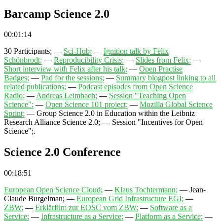
Barcamp Science 2.0
00:01:14
30 Participants;
—
Sci-Hub;
—
Ignition talk by Felix
Schönbrodt;
—
Reproducibility Crisis;
—
Slides from Felix;
—
Short interview with Felix after his talk;
—
Open Practise
Badges;
—
Pad for the sessions;
—
Summary blogpost linking to all
related publications;
—
Podcast episodes from Open Science
Radio;
—
Andreas Leimbach;
—
Session "Teaching Open
Science";
—
Open Science 101 project;
—
Mozilla Global Science
Sprint;
—
Group Science 2.0 in Education within the Leibniz
Research Alliance Science 2.0;
—
Session "Incentives for Open
Science";
.
Science 2.0 Conference
00:18:51
European Open Science Cloud;
—
Klaus Tochtermann;
—
Jean-
Claude Burgelman;
—
European Grid Infrastructure EGI;
—
ZBW;
—
Erklärfilm zur EOSC vom ZBW;
—
Software as a
Service;
—
Infrastructure as a Service;
—
Platform as a Service;
—