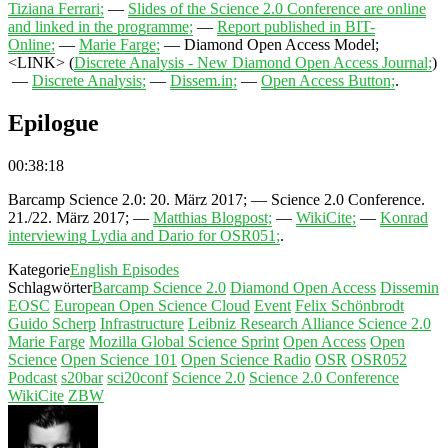
Tiziana Ferrari;
—
Slides of the Science 2.0 Conference are online
and linked in the programme;
—
Report published in BIT-
Online;
—
Marie Farge;
—
Diamond Open Access Model;
<LINK>
(
Discrete Analysis - New Diamond Open Access Journal;
)
—
Discrete Analysis;
—
Dissem.in;
—
Open Access Button;
.
Epilogue
00:38:18
Barcamp Science 2.0: 20. März 2017;
—
Science 2.0 Conference.
21./22. März 2017;
—
Matthias Blogpost;
—
WikiCite;
—
Konrad
interviewing Lydia and Dario for OSR051;
.
Kategorie
English Episodes
Schlagwörter
Barcamp Science 2.0
Diamond Open Access
Dissemin
EOSC
European Open Science Cloud
Event
Felix Schönbrodt
Guido Scherp
Infrastructure
Leibniz Research Alliance Science 2.0
Marie Farge
Mozilla Global Science Sprint
Open Access
Open
Science
Open Science 101
Open Science Radio
OSR
OSR052
Podcast
s20bar
sci20conf
Science 2.0
Science 2.0 Conference
WikiCite
ZBW