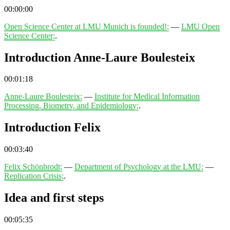
00:00:00
Open Science Center at LMU Munich is founded!;
—
LMU Open
Science Center;
.
Introduction Anne-Laure Boulesteix
00:01:18
Anne-Laure Boulesteix;
—
Institute for Medical Information
Processing, Biometry, and Epidemiology;
.
Introduction Felix
00:03:40
Felix Schönbrodt;
—
Department of Psychology at the LMU;
—
Replication Crisis;
.
Idea and first steps
00:05:35