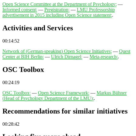
Open Science Committee at the Department of Psychology;
—
Informed consent;
—
Pregistration;
—
LMU Professorship
advertisement in 2015 including Open Science statement;
.
Activities and Services
00:14:52
Network of (German-speaking) Open Science Initiatives;
—
Quest
Center at BIH Berlin;
—
Ulrich Dirnagel;
—
Meta-research;
.
OSC Toolbox
00:24:19
OSC Toolbox;
—
Open Science Framework;
—
Markus Bühner
(Head of Psychology Department of the LMU);
.
Recommendations for similar initiatives
00:28:42