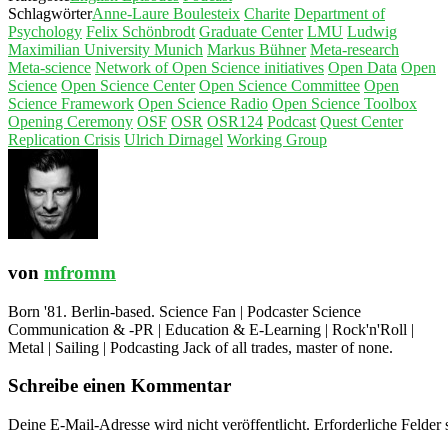
Schlagwörter
Anne-Laure Boulesteix
Charite
Department of
Psychology
Felix Schönbrodt
Graduate Center
LMU
Ludwig
Maximilian University Munich
Markus Bühner
Meta-research
Meta-science
Network of Open Science initiatives
Open Data
Open
Science
Open Science Center
Open Science Committee
Open
Science Framework
Open Science Radio
Open Science Toolbox
Opening Ceremony
OSF
OSR
OSR124
Podcast
Quest Center
Replication Crisis
Ulrich Dirnagel
Working Group
von
mfromm
Born '81. Berlin-based. Science Fan | Podcaster Science
Communication & -PR | Education & E-Learning | Rock'n'Roll |
Metal | Sailing | Podcasting Jack of all trades, master of none.
Schreibe einen Kommentar
Deine E-Mail-Adresse wird nicht veröffentlicht.
Erforderliche Felder 