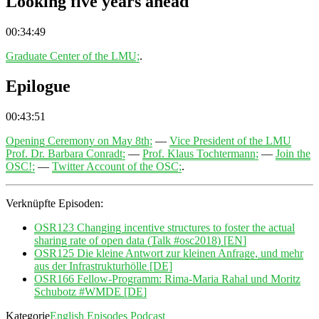
Looking five years ahead
00:34:49
Graduate Center of the LMU;
.
Epilogue
00:43:51
Opening Ceremony on May 8th;
—
Vice President of the LMU
Prof. Dr. Barbara Conradt;
—
Prof. Klaus Tochtermann;
—
Join the
OSC!;
—
Twitter Account of the OSC;
.
Verknüpfte Episoden:
OSR123 Changing incentive structures to foster the actual
sharing rate of open data (Talk #osc2018) [EN]
OSR125 Die kleine Antwort zur kleinen Anfrage, und mehr
aus der Infrastrukturhölle [DE]
OSR166 Fellow-Programm: Rima-Maria Rahal und Moritz
Schubotz #WMDE [DE]
Kategorie
English Episodes
Podcast