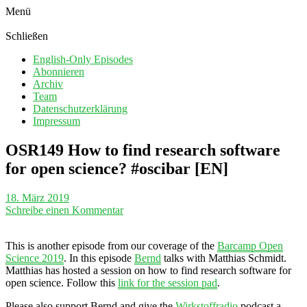
Menü
Schließen
English-Only Episodes
Abonnieren
Archiv
Team
Datenschutzerklärung
Impressum
OSR149 How to find research software
for open science? #oscibar [EN]
18. März 2019
Schreibe einen Kommentar
This is another episode from our coverage of the
Barcamp Open
Science 2019
. In this episode
Bernd
talks with Matthias Schmidt.
Matthias has hosted a session on how to find research software for
open science. Follow this
link for the session pad
.
Please also support Bernd and give the
Wirkstoffradio
podcast a