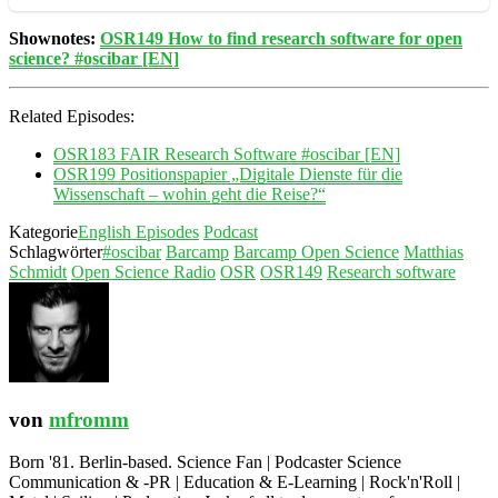
Shownotes:
OSR149 How to find research software for open
science? #oscibar [EN]
Related Episodes:
OSR183 FAIR Research Software #oscibar [EN]
OSR199 Positionspapier „Digitale Dienste für die
Wissenschaft – wohin geht die Reise?“
Kategorie
English Episodes
Podcast
Schlagwörter
#oscibar
Barcamp
Barcamp Open Science
Matthias
Schmidt
Open Science Radio
OSR
OSR149
Research software
von
mfromm
Born '81. Berlin-based. Science Fan | Podcaster Science
Communication & -PR | Education & E-Learning | Rock'n'Roll |