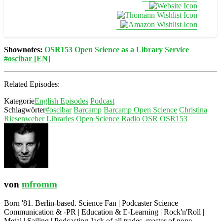
Shownotes:
OSR153 Open Science as a Library Service
#oscibar [EN]
Related Episodes:
Kategorie
English Episodes
Podcast
Schlagwörter
#oscibar
Barcamp
Barcamp Open Science
Christina
Riesenweber
Libraries
Open Science Radio
OSR
OSR153
von
mfromm
Born '81. Berlin-based. Science Fan | Podcaster Science
Communication & -PR | Education & E-Learning | Rock'n'Roll |
Metal | Sailing | Podcasting Jack of all trades, master of none.