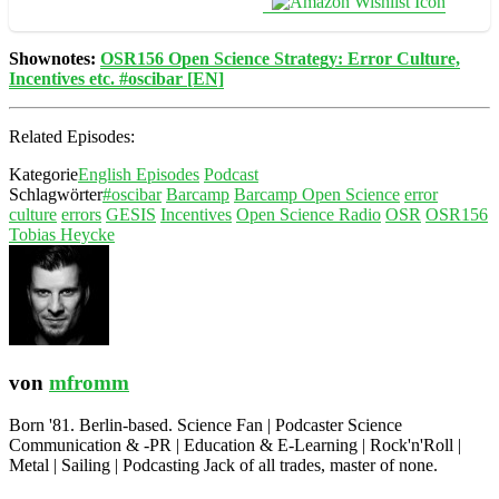
Shownotes:
OSR156 Open Science Strategy: Error Culture,
Incentives etc. #oscibar [EN]
Related Episodes:
Kategorie
English Episodes
Podcast
Schlagwörter
#oscibar
Barcamp
Barcamp Open Science
error
culture
errors
GESIS
Incentives
Open Science Radio
OSR
OSR156
Tobias Heycke
von
mfromm
Born '81. Berlin-based. Science Fan | Podcaster Science
Communication & -PR | Education & E-Learning | Rock'n'Roll |
Metal | Sailing | Podcasting Jack of all trades, master of none.