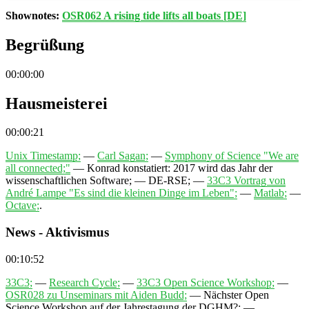
Shownotes:
OSR062 A rising tide lifts all boats [DE]
Begrüßung
00:00:00
Hausmeisterei
00:00:21
Unix Timestamp;
—
Carl Sagan;
—
Symphony of Science "We are
all connected;"
—
Konrad konstatiert: 2017 wird das Jahr der
wissenschaftlichen Software;
—
DE-RSE;
—
33C3 Vortrag von
André Lampe "Es sind die kleinen Dinge im Leben";
—
Matlab;
—
Octave;
.
News - Aktivismus
00:10:52
33C3;
—
Research Cycle;
—
33C3 Open Science Workshop;
—
OSR028 zu Unseminars mit Aiden Budd;
—
Nächster Open
Science Workshop auf der Jahrestagung der DGHM?;
—