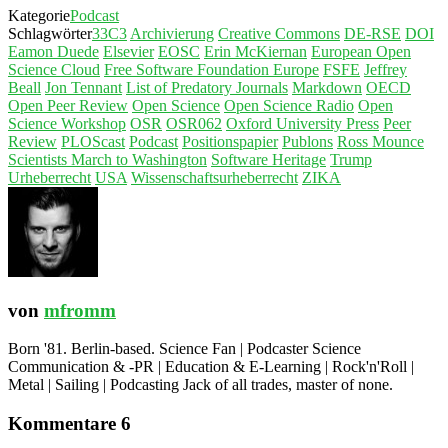
Kategorie
Podcast
Schlagwörter
33C3
Archivierung
Creative Commons
DE-RSE
DOI
Eamon Duede
Elsevier
EOSC
Erin McKiernan
European Open
Science Cloud
Free Software Foundation Europe
FSFE
Jeffrey
Beall
Jon Tennant
List of Predatory Journals
Markdown
OECD
Open Peer Review
Open Science
Open Science Radio
Open
Science Workshop
OSR
OSR062
Oxford University Press
Peer
Review
PLOScast
Podcast
Positionspapier
Publons
Ross Mounce
Scientists March to Washington
Software Heritage
Trump
Urheberrecht
USA
Wissenschaftsurheberrecht
ZIKA
von
mfromm
Born '81. Berlin-based. Science Fan | Podcaster Science
Communication & -PR | Education & E-Learning | Rock'n'Roll |
Metal | Sailing | Podcasting Jack of all trades, master of none.
Kommentare 6