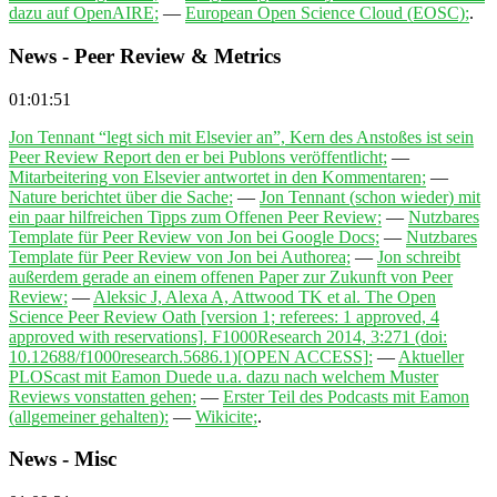
dazu auf OpenAIRE;
—
European Open Science Cloud (EOSC);
.
News - Peer Review & Metrics
01:01:51
Jon Tennant “legt sich mit Elsevier an”, Kern des Anstoßes ist sein
Peer Review Report den er bei Publons veröffentlicht;
—
Mitarbeitering von Elsevier antwortet in den Kommentaren;
—
Nature berichtet über die Sache;
—
Jon Tennant (schon wieder) mit
ein paar hilfreichen Tipps zum Offenen Peer Review;
—
Nutzbares
Template für Peer Review von Jon bei Google Docs;
—
Nutzbares
Template für Peer Review von Jon bei Authorea;
—
Jon schreibt
außerdem gerade an einem offenen Paper zur Zukunft von Peer
Review;
—
Aleksic J, Alexa A, Attwood TK et al. The Open
Science Peer Review Oath [version 1; referees: 1 approved, 4
approved with reservations]. F1000Research 2014, 3:271 (doi:
10.12688/f1000research.5686.1)[OPEN ACCESS];
—
Aktueller
PLOScast mit Eamon Duede u.a. dazu nach welchem Muster
Reviews vonstatten gehen;
—
Erster Teil des Podcasts mit Eamon
(allgemeiner gehalten);
—
Wikicite;
.
News - Misc