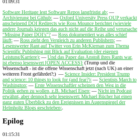
01:09:31
Software Heritage legt Software Repos langfristig ab;
—
Archivierung bei Github;
—
Oxford University Press OUP verkackt
anscheinend DOI Redirects wie Ross Mounce berichtet (wieviele
andere Journals kriegen das auch nicht auf die Reihe und verursache
“Missing Paper DOI’s”?
—
Ross dokumentiert was alles schief
läuft;
—
Ross zieht den Vergleich zu anderen Publishern;
—
Lesenswerter Rant auf Twitter von Erin McKiernan zum Thema
Scientific Publishing mit Blick auf Evaluation (der eigenen
Leistung/Karriere);
—
Und das Paper das Anstoß ihres Rants war,
ist ebenso lesenswert [OPEN ACCESS];
(
Trump und die
Wissenschaft - ist die offene Wissenschaft jetzt (nach UK) an einer
weiteren Front gefährdet?;
) —
Science Insider: President Trump
and science: 10 things to look for (and fear?);
—
Scientists March to
Washington;
—
Erste Wissenschaftler scheinen den Weg in die
Politik gehen zu wollen, z.B. Michael Eisen;
—
Nicht im Podcast
erwähnt, aber dennoch sehr lesenswert: Michael Bücher hat einen
ganz guten Überblick zu den Ereignissen im Augenspiegel der
Helmholtz Blogs geschrieben;
.
Epilog
01:15:31