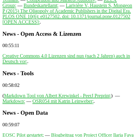
Group;
—
Bundeskartellamt;
—
Larivière V, Haustein S, Mongeon
P (2015) The Oligopoly of Academic Publishers in the Digital Era.
PLOS ONE 10(6): e0127502. doi: 10.1371/journal.pone.0127502
[OPEN ACCESS];
.
News - Open Access & Lizenzen
00:55:11
Creative Commons 4.0 Lizenzen sind nun (nach 2 Jahren) auch in
Deutsch vor;
.
News - Tools
00:58:02
(
Markdown Tool von Albert Krewinkel - PeerJ Preprint;
) —
Markdown;
—
OSR054 mit Katrin Leinweber;
.
News - Open Data
00:59:07
EOSC Pilot gestartet;
—
Blogbeitrag von Project Officer Ilaria Fava