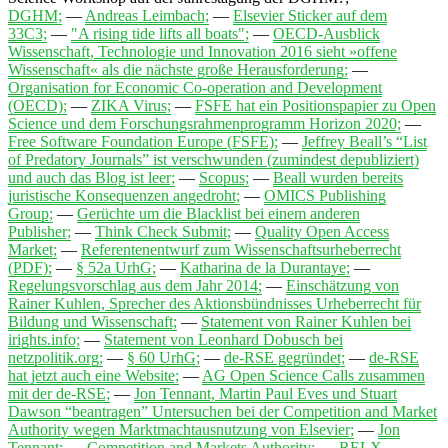
DGHM;
—
Andreas Leimbach;
—
Elsevier Sticker auf dem
33C3;
—
"A rising tide lifts all boats";
—
OECD-Ausblick
Wissenschaft, Technologie und Innovation 2016 sieht »offene
Wissenschaft« als die nächste große Herausforderung;
—
Organisation for Economic Co-operation and Development
(OECD);
—
ZIKA Virus;
—
FSFE hat ein Positionspapier zu Open
Science und dem Forschungsrahmenprogramm Horizon 2020;
—
Free Software Foundation Europe (FSFE);
—
Jeffrey Beall’s “List
of Predatory Journals” ist verschwunden (zumindest depubliziert)
und auch das Blog ist leer;
—
Scopus;
—
Beall wurden bereits
juristische Konsequenzen angedroht;
—
OMICS Publishing
Group;
—
Gerüchte um die Blacklist bei einem anderen
Publisher;
—
Think Check Submit;
—
Quality Open Access
Market;
—
Referentenentwurf zum Wissenschaftsurheberrecht
(PDF);
—
§ 52a UrhG;
—
Katharina de la Durantaye;
—
Regelungsvorschlag aus dem Jahr 2014;
—
Einschätzung von
Rainer Kuhlen, Sprecher des Aktionsbündnisses Urheberrecht für
Bildung und Wissenschaft;
—
Statement von Rainer Kuhlen bei
irights.info;
—
Statement von Leonhard Dobusch bei
netzpolitik.org;
—
§ 60 UrhG;
—
de-RSE gegründet;
—
de-RSE
hat jetzt auch eine Website;
—
AG Open Science Calls zusammen
mit der de-RSE;
—
Jon Tennant, Martin Paul Eves und Stuart
Dawson “beantragen” Untersuchen bei der Competition and Market
Authority wegen Marktmachtausnutzung von Elsevier;
—
Jon
Tennant;
—
Competition and Markets Authority;
—
RELX