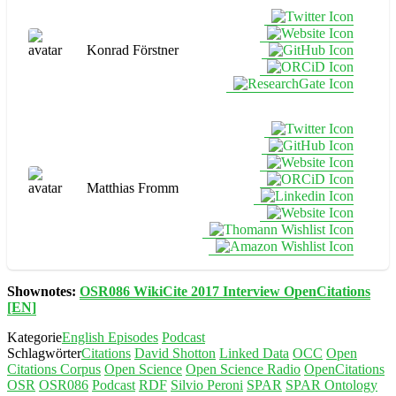
Konrad Förstner
Matthias Fromm
Shownotes:
OSR086 WikiCite 2017 Interview OpenCitations
[EN]
Kategorie
English Episodes
Podcast
Schlagwörter
Citations
David Shotton
Linked Data
OCC
Open
Citations Corpus
Open Science
Open Science Radio
OpenCitations
OSR
OSR086
Podcast
RDF
Silvio Peroni
SPAR
SPAR Ontology