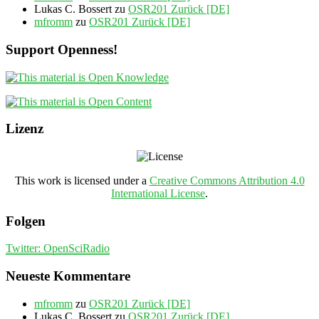
Lukas C. Bossert
zu
OSR201 Zurück [DE]
mfromm
zu
OSR201 Zurück [DE]
Support Openness!
Lizenz
This work is licensed under a
Creative Commons Attribution 4.0
International License
.
Folgen
Twitter: OpenSciRadio
Neueste Kommentare
mfromm
zu
OSR201 Zurück [DE]
Lukas C. Bossert
zu
OSR201 Zurück [DE]