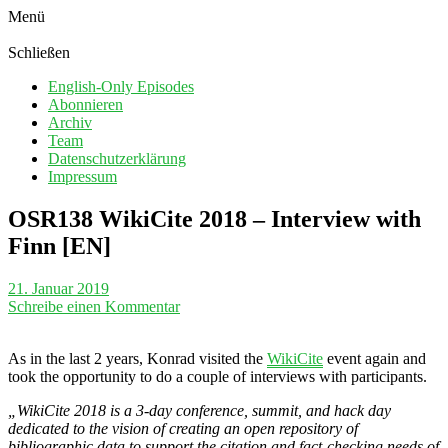
Menü
Schließen
English-Only Episodes
Abonnieren
Archiv
Team
Datenschutzerklärung
Impressum
OSR138 WikiCite 2018 – Interview with
Finn [EN]
21. Januar 2019
Schreibe einen Kommentar
As in the last 2 years, Konrad visited the
WikiCite
event again and
took the opportunity to do a couple of interviews with participants.
„WikiCite 2018 is a 3-day conference, summit, and hack day
dedicated to the vision of creating an open repository of
bibliographic data to support the citation and fact-checking needs of