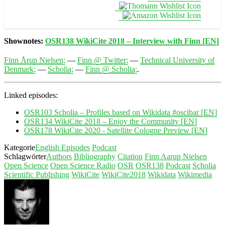
Shownotes:
OSR138 WikiCite 2018 – Interview with Finn [EN]
Finn Årup Nielsen;
—
Finn @ Twitter;
—
Technical University of
Denmark;
—
Scholia;
—
Finn @ Scholia;
.
Linked episodes:
OSR103 Scholia – Profiles based on Wikidata #oscibar [EN]
OSR134 WikiCite 2018 – Enjoy the Community [EN]
OSR178 WikiCite 2020 - Satellite Cologne Preview [EN]
Kategorie
English Episodes
Podcast
Schlagwörter
Authors
Bibliography
Citation
Finn Aarup Nielsen
Open Science
Open Science Radio
OSR
OSR138
Podcast
Scholia
Scientific Publishing
WikiCite
WikiCite2018
Wikidata
Wikimedia