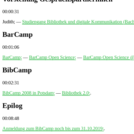
00:00:31
Judith;
—
Studiengang Bibliothek und digitale Kommunikation (Bach
BarCamp
00:01:06
BarCamp;
—
BarCamp Open Science;
—
BarCamp Open Science 
BibCamp
00:02:31
BibCamp 2008 in Potsdam;
—
Bibliothek 2.0;
.
Epilog
00:08:48
Anmeldung zum BibCamp noch bis zum 31.10.2019;
.