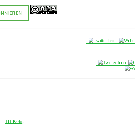
—
TH Köln;
.