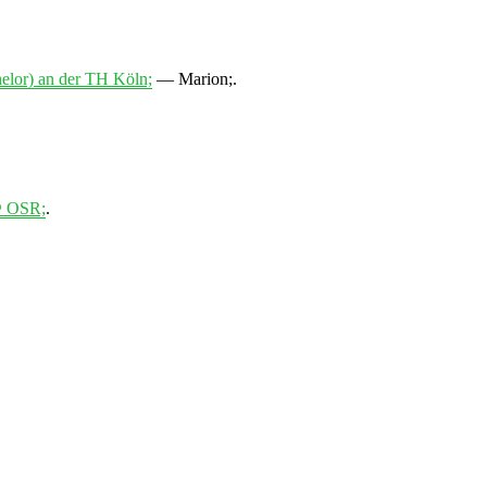
elor) an der TH Köln;
—
Marion;
.
@ OSR;
.