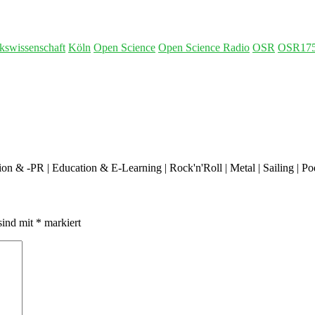
ekswissenschaft
Köln
Open Science
Open Science Radio
OSR
OSR17
 & -PR | Education & E-Learning | Rock'n'Roll | Metal | Sailing | Podc
sind mit
*
markiert