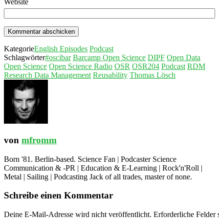
Website
Kategorie
English Episodes
Podcast
Schlagwörter
#oscibar
Barcamp Open Science
DIPF
Open Data
Open Science
Open Science Radio
OSR
OSR204
Podcast
RDM
Research Data Management
Reusability
Thomas Lösch
von
mfromm
Born '81. Berlin-based. Science Fan | Podcaster Science
Communication & -PR | Education & E-Learning | Rock'n'Roll |
Metal | Sailing | Podcasting Jack of all trades, master of none.
Schreibe einen Kommentar
Deine E-Mail-Adresse wird nicht veröffentlicht.
Erforderliche Felder 